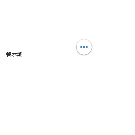
​警示燈
E-mail:
lungyuan888@gmail.com
TEL:
04-22397309
FAX:
04-22397306